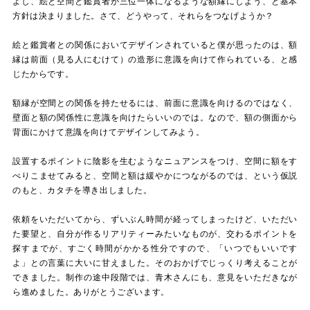
よし、絵と空間と鑑賞者が三位一体になるような額縁にしよう、と基本
方針は決まりました。さて、どうやって、それらをつなげようか？
絵と鑑賞者との関係においてデザインされていると僕が思ったのは、額
縁は前面（見る人にむけて）の造形に意識を向けて作られている、と感
じたからです。
額縁が空間との関係を持たせるには、前面に意識を向けるのではなく、
壁面と額の関係性に意識を向けたらいいのでは。なので、額の側面から
背面にかけて意識を向けてデザインしてみよう。
設置するポイントに陰影を生むようなニュアンスをつけ、空間に額をす
べりこませてみると、空間と額は緩やかにつながるのでは、という仮説
のもと、カタチを導き出しました。
依頼をいただいてから、ずいぶん時間が経ってしまったけど、いただい
た要望と、自分が作るリアリティーみたいなものが、交わるポイントを
探すまでが、すごく時間がかかる性分ですので、「いつでもいいです
よ」との言葉に大いに甘えました。そのおかげでじっくり考えることが
できました。制作の途中段階では、青木さんにも、意見をいただきなが
ら進めました。ありがとうございます。