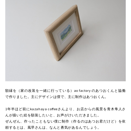
額縁を（家の改装を一緒に行っている）ao factory のあつおくんと協働
で作りました。主にデザインは僕で、主に制作はあつおくん。
1年半ほど前にkazahaya coffeeさんより、お店からの風景を青木隼人さ
んが描いた絵を額装したいと、お声がけいただきました。
ぜんぜん、作ったこともない僕に制作（作るのはあつお君だけど）を依
頼するとは、風早さんは、なんと勇気があるんでしょう。