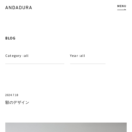
MENU
BLOG
Category :
all
Year :
all
2024.7.18
額のデザイン