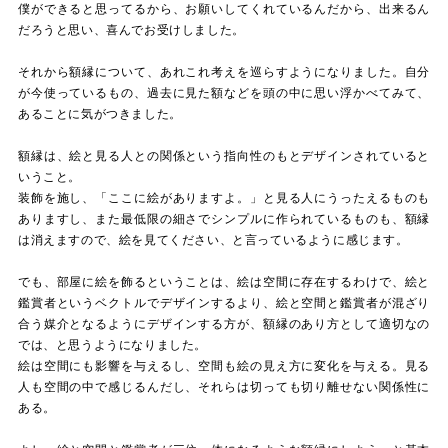
僕ができると思ってるから、お願いしてくれているんだから、出来るん
だろうと思い、喜んでお受けしました。
それから額縁について、あれこれ考えを巡らすようになりました。自分
が今使っているもの、過去に見た額などを頭の中に思い浮かべてみて、
あることに気がつきました。
額縁は、絵と見る人との関係という指向性のもとデザインされていると
いうこと。
装飾を施し、「ここに絵がありますよ。」と見る人にうったえるものも
ありますし、また最低限の細さでシンプルに作られているものも、額縁
は消えますので、絵を見てください、と言っているように感じます。
でも、部屋に絵を飾るということは、絵は空間に存在するわけで、絵と
鑑賞者というベクトルでデザインするより、絵と空間と鑑賞者が混ざり
合う媒介となるようにデザインする方が、額縁のあり方として適切なの
では、と思うようになりました。
絵は空間にも影響を与えるし、空間も絵の見え方に変化を与える。見る
人も空間の中で感じるんだし、それらは切っても切り離せない関係性に
ある。