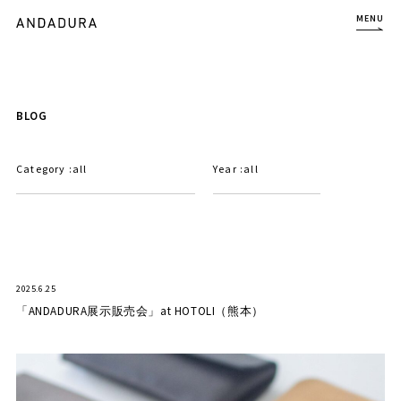
MENU
BLOG
Category :
all
Year :
all
2025.6.25
「ANDADURA展示販売会」at HOTOLI（熊本）