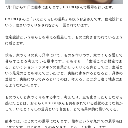
7月5日から21日に熊本にあります、HOTOLIさんで展示を行います。
HOTOLIさんは「いえとくらしの道具」を扱うお店さんです。
住宅設計と
いう、住まいづくりをされながら、営まれています。
住宅設計という暮らしを考える眼差しで、ものに向き合われているよう
に感じます。
僕も、家づくりの真っ只中にいて、ものを作りつつ、家づくりを通して
暮らすことを考えている最中です。
そもそも、「生活こそが財産であ
る」というジョン・ラスキンの言葉がしっくりくる身としては、
生活と
いう足元のことを考えてはいたけど、実際に家を作るとなると、具体の
連続で、実際にやってみるというのは、
考える、とは少し違う地点にあ
るような気がします。
ものづくりと家づくりをする中で、考えたり、立ち止まったりしながら
感じたことは、おそらくHOTOLIさんも共有されている感覚のような気が
して、いえとくらしの道具という言葉も、とても具体的に響いてくる。
熊本では、はじめての展示になります。熊本というか九州での展示もは
じめてです。はじめましてのみなさま、よろしくお願いします。